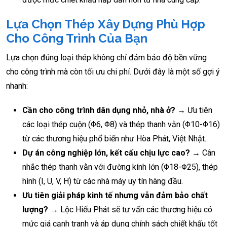
Lựa Chọn Thép Xây Dựng Phù Hợp
Cho Công Trình Của Bạn
Lựa chọn đúng loại thép không chỉ đảm bảo độ bền vững
cho công trình mà còn tối ưu chi phí. Dưới đây là một số gợi ý
nhanh:
Cần cho công trình dân dụng nhỏ, nhà ở?
→ Ưu tiên
các loại thép cuộn (Φ6, Φ8) và thép thanh vằn (Φ10-Φ16)
từ các thương hiệu phổ biến như Hòa Phát, Việt Nhật.
Dự án công nghiệp lớn, kết cấu chịu lực cao?
→ Cân
nhắc thép thanh vằn với đường kính lớn (Φ18-Φ25), thép
hình (I, U, V, H) từ các nhà máy uy tín hàng đầu.
Ưu tiên giải pháp kinh tế nhưng vẫn đảm bảo chất
lượng?
→ Lộc Hiếu Phát sẽ tư vấn các thương hiệu có
mức giá cạnh tranh và áp dụng chính sách chiết khấu tốt