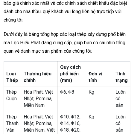
báo giá chính xác nhất và các chính sách chiết khấu đặc biệt
dành cho nhà thầu, quý khách vui lòng liên hệ trực tiếp với
chúng tôi.
Dưới đây là bảng tổng hợp các loại thép xây dựng phổ biến
mà Lộc Hiếu Phát đang cung cấp, giúp bạn có cái nhìn tổng
quan về danh mục sản phẩm của chúng tôi:
Quy cách
Loại
Thương hiệu
phổ biến
Đơn vị
Tình
Thép
chính
(mm)
tính
trạng
Thép
Hòa Phát, Việt
Φ6, Φ8
Kg
Luôn
Cuộn
Nhật, Pomina,
có
Miền Nam
sẵn
Thép
Hòa Phát, Việt
Φ10, Φ12,
Kg
Luôn
Thanh
Nhật, Pomina,
Φ14, Φ16,
có
Vằn
Miền Nam, Việt
Φ18, Φ20,
sẵn