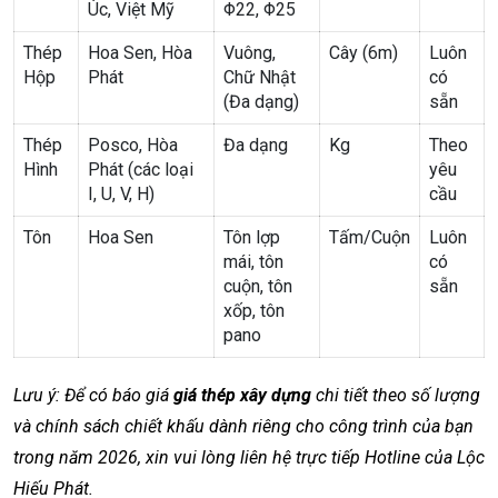
Úc, Việt Mỹ
Φ22, Φ25
Thép
Hoa Sen, Hòa
Vuông,
Cây (6m)
Luôn
Hộp
Phát
Chữ Nhật
có
(Đa dạng)
sẵn
Thép
Posco, Hòa
Đa dạng
Kg
Theo
Hình
Phát (các loại
yêu
I, U, V, H)
cầu
Tôn
Hoa Sen
Tôn lợp
Tấm/Cuộn
Luôn
mái, tôn
có
cuộn, tôn
sẵn
xốp, tôn
pano
Lưu ý: Để có báo giá
giá thép xây dựng
chi tiết theo số lượng
và chính sách chiết khấu dành riêng cho công trình của bạn
trong năm 2026, xin vui lòng liên hệ trực tiếp Hotline của Lộc
Hiếu Phát.