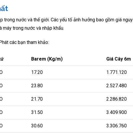
hất
p trong nước và thế giới. Các yếu tố ảnh hưởng bao gồm giá nguy
hà máy trong nước và nhập khẩu.
 Phát các bạn tham khảo:
xứ
Barem (Kg/m)
Giá Cây 6m
O
17.20
1.771.120
O
23.80
2.527.480
O
21.70
2.286.820
O
31.50
3.409.900
O
30.60
3.306.760