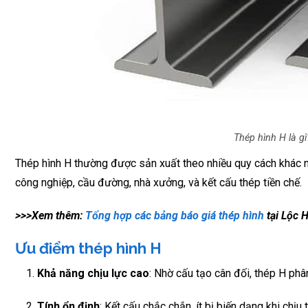
Thép hình H là g
Thép hình H thường được sản xuất theo nhiều quy cách khác n
công nghiệp, cầu đường, nhà xưởng, và kết cấu thép tiền chế.
>>>Xem thêm:
Tổng hợp các bảng báo giá thép hình
tại Lộc 
Ưu điểm thép hình H
Khả năng chịu lực cao
: Nhờ cấu tạo cân đối, thép H phân
Tính ổn định
: Kết cấu chắc chắn, ít bị biến dạng khi chịu 