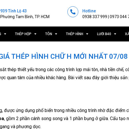
939 Tỉnh Lộ 43
Hotline
Phường Tam Bình, TP. HCM
0938 337 999 | 0973 044 
G
THÉP HỘP
TÔN
THÉP HÌNH
LƯỚI B40
X
 GIÁ THÉP HÌNH CHỮ H MỚI NHẤT 07/08
ắt thép thiết yếu trong các công trình lợp mái tôn, nhà tiền chế, c
ợc quan tâm của nhiều khác hàng. Bài viết sau đây giới thiệu sả
g, được ứng dụng phổ biến trong nhiều công trình nhờ đặc điểm ch
oa
, gồm 2 phần cánh song song và 1 phần bụng ở giữa. Cấu tạo n
 ngang và phương dọc.