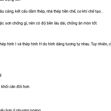
ầu cảng, kết cấu dầm thép, nhà thép tiền chế, cơ khí chế tạo…
c sơn chống gỉ, nên có độ bền lâu dài, chống ăn mòn tốt.
hép hình I và thép hình H do hình dáng tương tự nhau. Tuy nhiên,
g.
 khối cân đối hơn.
 yếu hơn ở phương ngang.