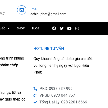
Email
767
lochieuphat@gmail.com
À GỒ
SHOP
BLOG
HOTLINE TƯ VẤN
ông trình khung
Quý khách hàng cần báo giá chi tiết,
n phẩm
thép
vui lòng liên hệ ngay với Lộc Hiếu
Phát:
PKD: 0938 337 999
ịu lực tốt và
VPGD: 0973 044 767
ày giúp thép có
Tổng Đại Lý: 028 2201 6666