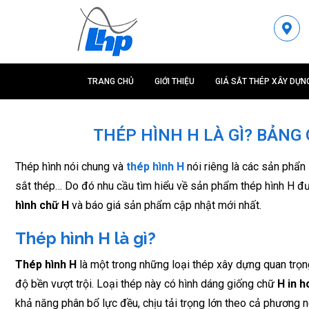
TRANG CHỦ
GIỚI THIỆU
GIÁ SẮT THÉP XÂY DỰN
THÉP HÌNH H LÀ GÌ? BẢNG
Thép hình nói chung và
thép hình H
nói riêng là các sản phẩn s
sắt thép… Do đó nhu cầu tìm hiểu về sản phẩm thép hình H đư
hình chữ H
và báo giá sản phẩm cập nhật mới nhất.
Thép hình H là gì?
Thép hình H
là một trong những loại thép xây dựng quan trọn
độ bền vượt trội. Loại thép này có hình dáng giống chữ
H in h
khả năng phân bổ lực đều, chịu tải trọng lớn theo cả phương