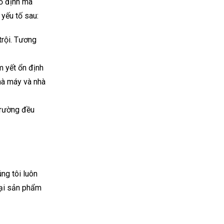
cố định mà
 yếu tố sau:
trội. Tương
m yết ổn định
hà máy và nhà
 trường đều
úng tôi luôn
oại sản phẩm