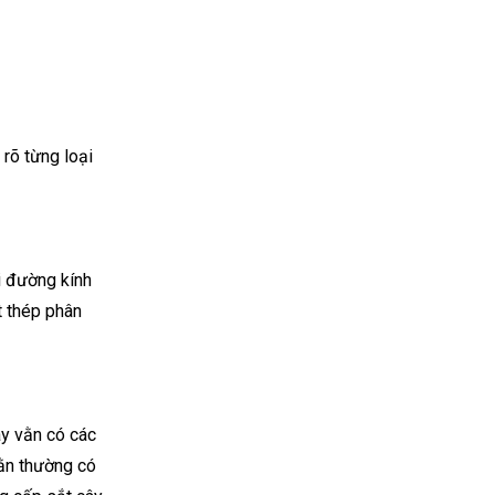
 rõ từng loại
ới đường kính
t thép phân
ây vằn có các
vằn thường có