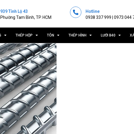
939 Tỉnh Lộ 43
Hotline
Phường Tam Bình, TP. HCM
0938 337 999 | 0973 044 
G
THÉP HỘP
TÔN
THÉP HÌNH
LƯỚI B40
X