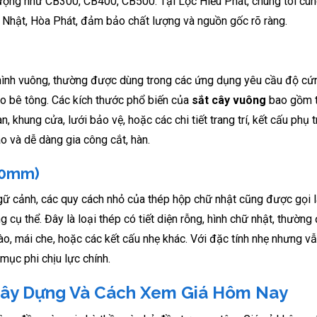
ợng như CB300, CB400, CB500. Tại Lộc Hiếu Phát, chúng tôi cun
 Nhật, Hòa Phát, đảm bảo chất lượng và nguồn gốc rõ ràng.
ện hình vuông, thường được dùng trong các ứng dụng yêu cầu độ cứ
ho bê tông. Các kích thước phổ biến của
sắt cây vuông
bao gồm 
ung cửa, lưới bảo vệ, hoặc các chi tiết trang trí, kết cấu phụ 
o và dễ dàng gia công cắt, hàn.
00mm)
gữ cảnh, các quy cách nhỏ của thép hộp chữ nhật cũng được gọi 
cụ thể. Đây là loại thép có tiết diện rỗng, hình chữ nhật, thườn
rào, mái che, hoặc các kết cấu nhẹ khác. Với đặc tính nhẹ nhưng 
mục phi chịu lực chính.
Xây Dựng Và Cách Xem Giá Hôm Nay