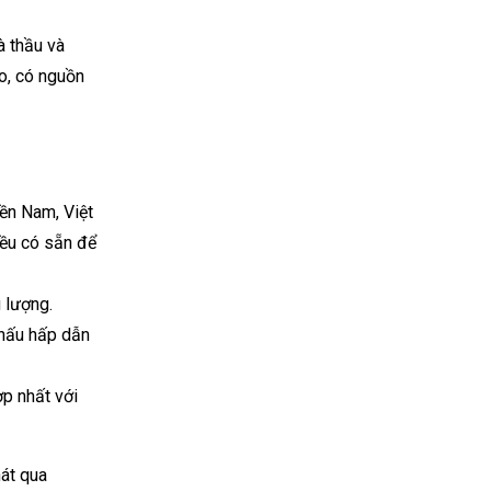
à thầu và
o, có nguồn
ền Nam, Việt
đều có sẵn để
 lượng.
khấu hấp dẫn
ợp nhất với
hát qua