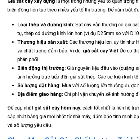
Giá sắt cây xây dựng
là một trong những yếu tố quan trọng 
biến động liên tục theo nhiều yếu tố thị trường. Để nắm bắt 
Loại thép và đường kính:
Sắt cây vằn thường có giá cao 
tự, thép có đường kính lớn hơn (ví dụ D25mm so với D10
Thương hiệu sản xuất:
Các thương hiệu lớn, uy tín như 
và chất lượng đảm bảo. Ví dụ,
giá sắt cây Việt Úc
có thể
phân phối.
Biến động thị trường:
Giá nguyên liệu đầu vào (quặng sắt
ảnh hưởng trực tiếp đến giá sắt thép. Các sự kiện kinh tế
Số lượng đặt hàng:
Mua với số lượng lớn thường được hưở
Địa điểm giao hàng:
Chi phí vận chuyển sẽ ảnh hưởng đến
Để cập nhật
giá sắt cây hôm nay
, cách tốt nhất là liên hệ t
cập nhật bảng giá mới nhất từ nhà máy, đảm bảo tính minh bạc
và số lượng yêu cầu.