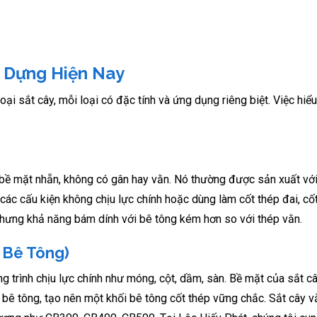
y Dựng Hiện Nay
i sắt cây, mỗi loại có đặc tính và ứng dụng riêng biệt. Việc hiểu
p có bề mặt nhẵn, không có gân hay vằn. Nó thường được sản xuất v
c cấu kiện không chịu lực chính hoặc dùng làm cốt thép đai, cố
 nhưng khả năng bám dính với bê tông kém hơn so với thép vằn.
 Bê Tông)
 trình chịu lực chính như móng, cột, dầm, sàn. Bề mặt của sắt c
 bê tông, tạo nên một khối bê tông cốt thép vững chắc. Sắt cây 