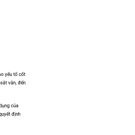
o yếu tố cốt
 sắt vằn, đến
 dụng của
quyết định