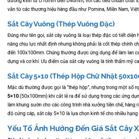
đường kính từ D10mm đến D40mm, với các tiêu chuẩn chất lư
vằn từ các thương hiệu hàng đầu như Pomina, Miền Nam, Việt
Sắt Cây Vuông (Thép Vuông Đặc)
Đúng như tên gọi, sắt cây vuông là loại thép đặc có tiết di
năng chịu lực nhất định nhưng không phải là cốt thép chính c
đến 100x100mm. Chúng thường được ứng dụng để làm lan can, kh
dựng và cơ khí. Ưu điểm của sắt cây vuông là tính thẩm mỹ ca
Sắt Cây 5×10 (Thép Hộp Chữ Nhật 50x1
Mặc dù thường được gọi là “thép hộp”, nhưng trong một số n
5×10
(50x100mm) khi cắt lẻ ra để sử dụng trong các ứng dụng 
làm khung sườn cho các công trình nhà xưởng tiền chế, hàng 
độ cứng cáp, sắt cây 5×10 là lựa chọn kinh tế cho nhiều hạng 
Yếu Tố Ảnh Hưởng Đến Giá Sắt Cây 