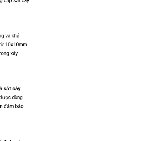
g cấp sắt cây
ng và khả
từ 10x10mm
trong xây
là
sắt cây
g được dùng
vẫn đảm bảo