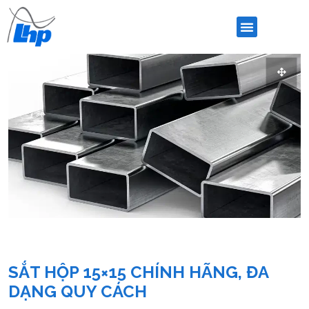
SẮT HỘP 15×15 CHÍNH HÃNG, ĐA
DẠNG QUY CÁCH