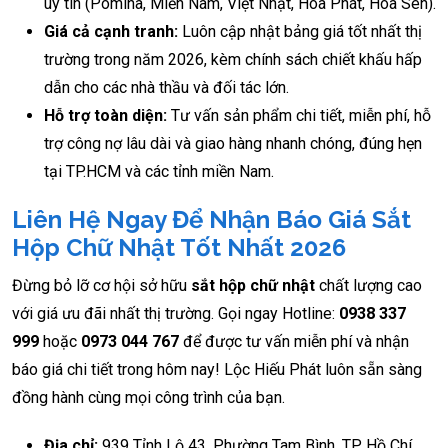
uy tín (Pomina, Miền Nam, Việt Nhật, Hòa Phát, Hoa Sen).
Giá cả cạnh tranh:
Luôn cập nhật bảng giá tốt nhất thị
trường trong năm 2026, kèm chính sách chiết khấu hấp
dẫn cho các nhà thầu và đối tác lớn.
Hỗ trợ toàn diện:
Tư vấn sản phẩm chi tiết, miễn phí, hỗ
trợ công nợ lâu dài và giao hàng nhanh chóng, đúng hẹn
tại TP.HCM và các tỉnh miền Nam.
Liên Hệ Ngay Để Nhận Báo Giá Sắt
Hộp Chữ Nhật Tốt Nhất 2026
Đừng bỏ lỡ cơ hội sở hữu
sắt hộp chữ nhật
chất lượng cao
với giá ưu đãi nhất thị trường. Gọi ngay Hotline:
0938 337
999
hoặc
0973 044 767
để được tư vấn miễn phí và nhận
báo giá chi tiết trong hôm nay! Lộc Hiếu Phát luôn sẵn sàng
đồng hành cùng mọi công trình của bạn.
Địa chỉ:
939 Tỉnh Lộ 43, Phường Tam Bình, TP. Hồ Chí