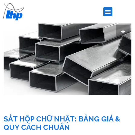
SẮT HỘP CHỮ NHẬT: BẢNG GIÁ &
QUY CÁCH CHUẨN