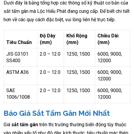
Dưới đây là bảng tổng hợp các thông số kỹ thuật cơ bản của
sắt tấm gân mà Lộc Hiếu Phát đang cung cấp. Để biết chi tiết
hơn về các quy cách đặc biệt, vui lòng liên hệ trực tiếp.
Độ Dày
Khổ Rộng
Chiều Dài
Tiêu Chuẩn
(mm)
(mm)
(mm)
JIS G3101
2.0 – 12.0
1250, 1500
6000, 9000,
SS400
12000
ASTM A36
2.0 – 12.0
1250, 1500
6000, 9000,
12000
SAE
2.0 – 12.0
1250, 1500
6000, 9000,
1006/1008
12000
Báo Giá Sắt Tấm Gân Mới Nhất
Giá
sắt tấm gân
trên thị trường thường biến động tùy thuộc
vào nhiều yếu tố như độ dày, kích thước, tiêu chuẩn mác thép,