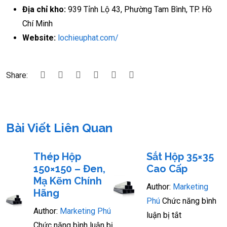
Địa chỉ kho:
939 Tỉnh Lộ 43, Phường Tam Bình, TP. Hồ
Chí Minh
Website:
lochieuphat.com/
Share:
Bài Viết Liên Quan
Thép Hộp
Sắt Hộp 35×35
150×150 – Đen,
Cao Cấp
Mạ Kẽm Chính
Author:
Marketing
Hãng
Phú
Chức năng bình
Author:
Marketing Phú
luận bị tắt
Chức năng bình luận bị