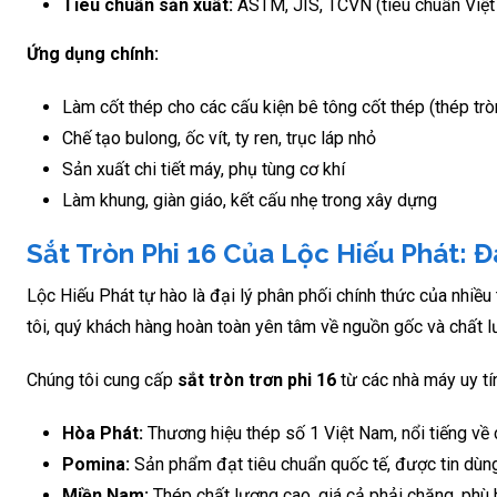
Tiêu chuẩn sản xuất:
ASTM, JIS, TCVN (tiêu chuẩn Việ
Ứng dụng chính:
Làm cốt thép cho các cấu kiện bê tông cốt thép (thép trò
Chế tạo bulong, ốc vít, ty ren, trục láp nhỏ
Sản xuất chi tiết máy, phụ tùng cơ khí
Làm khung, giàn giáo, kết cấu nhẹ trong xây dựng
Sắt Tròn Phi 16 Của Lộc Hiếu Phát:
Lộc Hiếu Phát tự hào là đại lý phân phối chính thức của nhiề
tôi, quý khách hàng hoàn toàn yên tâm về nguồn gốc và chất 
Chúng tôi cung cấp
sắt tròn trơn phi 16
từ các nhà máy uy tí
Hòa Phát:
Thương hiệu thép số 1 Việt Nam, nổi tiếng về 
Pomina:
Sản phẩm đạt tiêu chuẩn quốc tế, được tin dùng 
Miền Nam:
Thép chất lượng cao, giá cả phải chăng, phù 