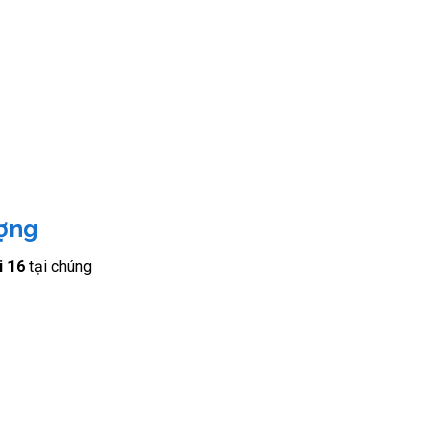
ượng
i 16
tại chúng