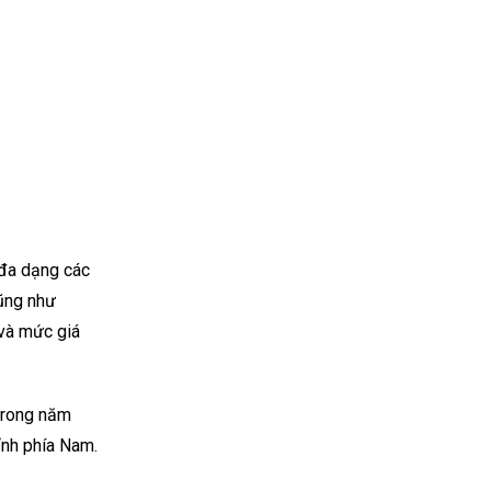
 đa dạng các
cũng như
 và mức giá
trong năm
tỉnh phía Nam.