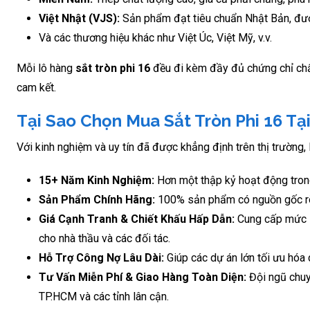
Việt Nhật (VJS):
Sản phẩm đạt tiêu chuẩn Nhật Bản, đượ
Và các thương hiệu khác như Việt Úc, Việt Mỹ, v.v.
Mỗi lô hàng
sắt tròn phi 16
đều đi kèm đầy đủ chứng chỉ chấ
cam kết.
Tại Sao Chọn Mua Sắt Tròn Phi 16 Tạ
Với kinh nghiệm và uy tín đã được khẳng định trên thị trường,
15+ Năm Kinh Nghiệm:
Hơn một thập kỷ hoạt động trong
Sản Phẩm Chính Hãng:
100% sản phẩm có nguồn gốc rõ r
Giá Cạnh Tranh & Chiết Khấu Hấp Dẫn:
Cung cấp mức
cho nhà thầu và các đối tác.
Hỗ Trợ Công Nợ Lâu Dài:
Giúp các dự án lớn tối ưu hóa d
Tư Vấn Miễn Phí & Giao Hàng Toàn Diện:
Đội ngũ chuyê
TP.HCM và các tỉnh lân cận.