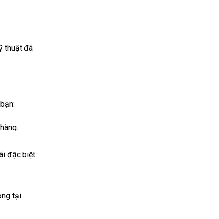
ỹ thuật đã
bạn:
 hàng.
ãi đặc biệt
óng tại