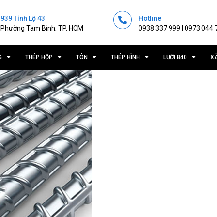
939 Tỉnh Lộ 43
Hotline
Phường Tam Bình, TP. HCM
0938 337 999 | 0973 044 
G
THÉP HỘP
TÔN
THÉP HÌNH
LƯỚI B40
X