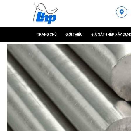
TRANG CHỦ
GIỚI THIỆU
GIÁ SẮT THÉP XÂY DỰN