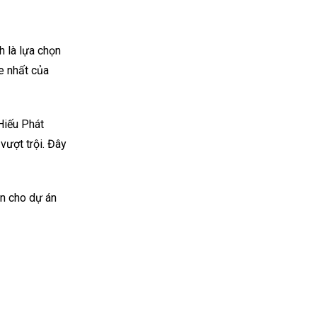
h là lựa chọn
e nhất của
 Hiếu Phát
vượt trội. Đây
àn cho dự án