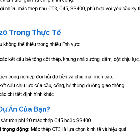
với nhiều mác thép như CT3, C45, SS400, phù hợp với yêu cầu kỹ t
20 Trong Thực Tế
ệu không thể thiếu trong nhiều lĩnh vực:
ác kết cấu bê tông cốt thép, khung nhà xưởng, dầm, cột chịu lực
h kiện công nghiệp đòi hỏi độ bền và chịu mài mòn cao.
kết cấu chịu lực của cầu, cống, hệ thống đường giao thông.
ác chi tiết định hình khác.
 Dự Án Của Bạn?
 sắt tròn phi 20 mác thép C45 hoặc SS400.
i trọng động:
Mác thép CT3 là lựa chọn kinh tế và hiệu quả.