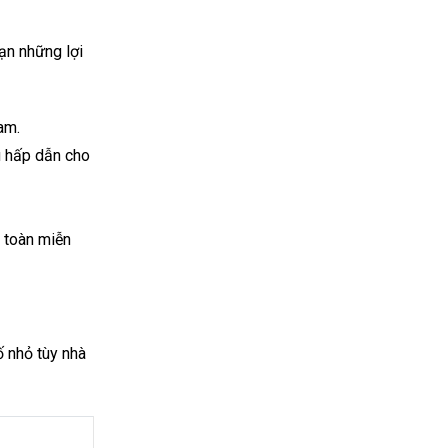
ạn những lợi
am.
ấu hấp dẫn cho
n toàn miễn
ố nhỏ tùy nhà