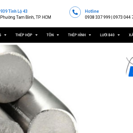
939 Tỉnh Lộ 43
Hotline
Phường Tam Bình, TP. HCM
0938 337 999 | 0973 044 
G
THÉP HỘP
TÔN
THÉP HÌNH
LƯỚI B40
X