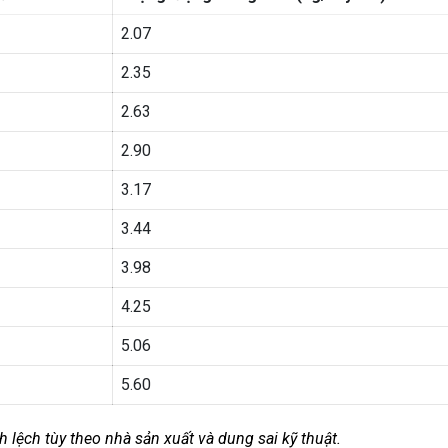
2.07
2.35
2.63
2.90
3.17
3.44
3.98
4.25
5.06
5.60
 lệch tùy theo nhà sản xuất và dung sai kỹ thuật.