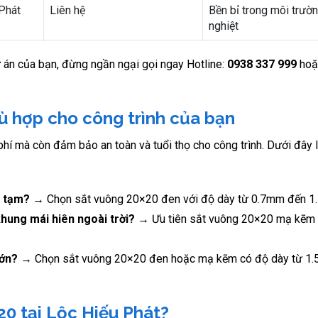
Phát
Liên hệ
Bền bỉ trong môi trườ
nghiệt
dự án của bạn, đừng ngần ngại gọi ngay Hotline:
0938 337 999
ho
 hợp cho công trình của bạn
 phí mà còn đảm bảo an toàn và tuổi thọ cho công trình. Dưới đây 
o tạm?
→ Chọn sắt vuông 20×20 đen với độ dày từ 0.7mm đến 1
hung mái hiên ngoài trời?
→ Ưu tiên sắt vuông 20×20 mạ kẽm 
lớn?
→ Chọn sắt vuông 20×20 đen hoặc mạ kẽm có độ dày từ 1
0 tại Lộc Hiếu Phát?