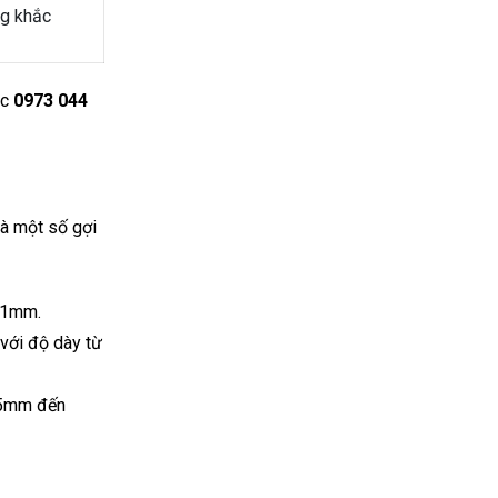
ng khắc
ặc
0973 044
là một số gợi
.1mm.
với độ dày từ
.5mm đến