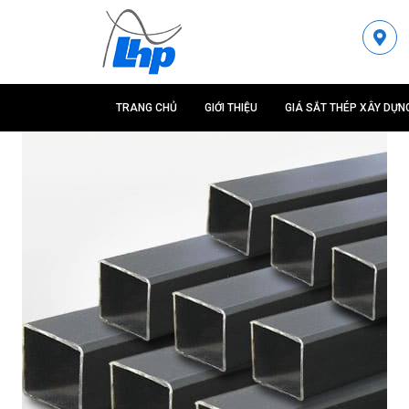
TRANG CHỦ
GIỚI THIỆU
GIÁ SẮT THÉP XÂY DỰN