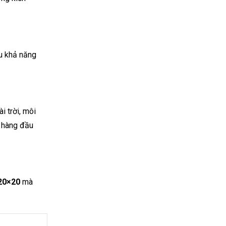
u khả năng
i trời, môi
u hàng đầu
20×20
mà