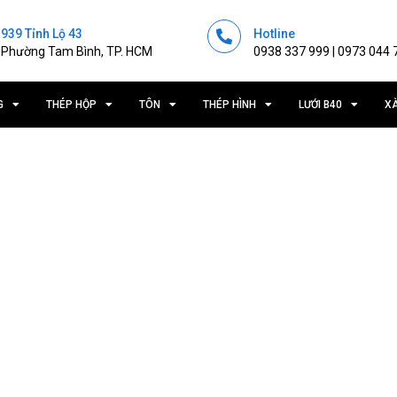
939 Tỉnh Lộ 43
Hotline
Phường Tam Bình, TP. HCM
0938 337 999 | 0973 044 
G
THÉP HỘP
TÔN
THÉP HÌNH
LƯỚI B40
X