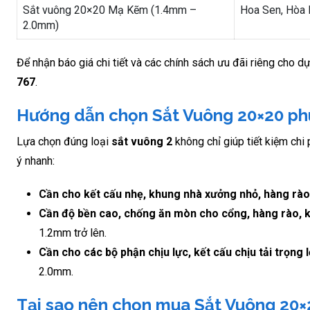
Sắt vuông 20×20 Mạ Kẽm (1.4mm –
Hoa Sen, Hòa 
2.0mm)
Để nhận báo giá chi tiết và các chính sách ưu đãi riêng cho 
767
.
Hướng dẫn chọn Sắt Vuông 20×20 phù
Lựa chọn đúng loại
sắt vuông 2
không chỉ giúp tiết kiệm chi
ý nhanh:
Cần cho kết cấu nhẹ, khung nhà xưởng nhỏ, hàng rà
Cần độ bền cao, chống ăn mòn cho cổng, hàng rào, k
1.2mm trở lên.
Cần cho các bộ phận chịu lực, kết cấu chịu tải trọng 
2.0mm.
Tại sao nên chọn mua Sắt Vuông 20×2