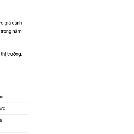
c giá cạnh
t trong năm
thị trường,
ớn
lực
ả