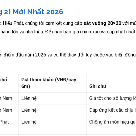
g 2) Mới Nhất 2026
ộc Hiếu Phát, chúng tôi cam kết cung cấp
sắt vuông 20×20
với mứ
 hàng lớn và nhà thầu. Để nhận báo giá chính xác và cập nhật nhấ
ời điểm đầu năm 2026 và có thể thay đổi tùy thuộc vào biến động 
phổ
Giá tham khảo (VNĐ/cây
6m)
Ghi chú
ền Nam
Liên hệ
Giá tốt cho số lượng l
ền Nam
Liên hệ
Đáp ứng kết cấu chịu 
Phát
Liên hệ
Chống ăn mòn hiệu qu