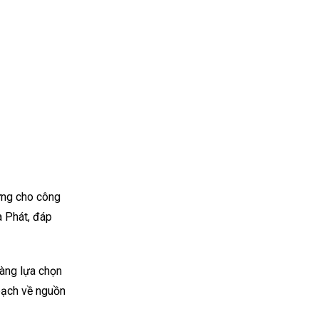
ững cho công
a Phát, đáp
dàng lựa chọn
bạch về nguồn