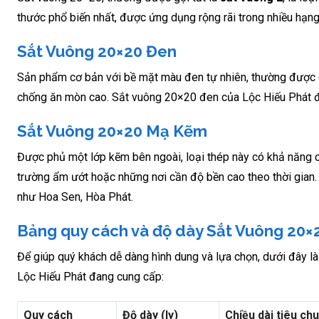
thước phổ biến nhất, được ứng dụng rộng rãi trong nhiều hạ
Sắt Vuông 20×20 Đen
Sản phẩm cơ bản với bề mặt màu đen tự nhiên, thường được d
chống ăn mòn cao. Sắt vuông 20×20 đen của Lộc Hiếu Phát đả
Sắt Vuông 20×20 Mạ Kẽm
Được phủ một lớp kẽm bên ngoài, loại thép này có khả năng chố
trường ẩm ướt hoặc những nơi cần độ bền cao theo thời gian
như Hoa Sen, Hòa Phát.
Bảng quy cách và độ dày Sắt Vuông 20×
Để giúp quý khách dễ dàng hình dung và lựa chọn, dưới đây l
Lộc Hiếu Phát đang cung cấp:
Quy cách
Độ dày (ly)
Chiều dài tiêu ch