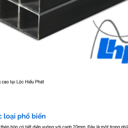
 cao tại Lộc Hiếu Phát
 loại phổ biến
ại thép hộp có tiết diện vuông với cạnh 20mm. Đây là một trong nh