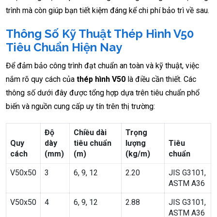
trình mà còn giúp bạn tiết kiệm đáng kể chi phí bảo trì về sau.
Thông Số Kỹ Thuật Thép Hình V50
Tiêu Chuẩn Hiện Nay
Để đảm bảo công trình đạt chuẩn an toàn và kỹ thuật, việc
nắm rõ quy cách của
thép hình V50
là điều cần thiết. Các
thông số dưới đây được tổng hợp dựa trên tiêu chuẩn phổ
biến và nguồn cung cấp uy tín trên thị trường:
Độ
Chiều dài
Trọng
Quy
dày
tiêu chuẩn
lượng
Tiêu
cách
(mm)
(m)
(kg/m)
chuẩn
V50x50
3
6, 9, 12
2.20
JIS G3101,
ASTM A36
V50x50
4
6, 9, 12
2.88
JIS G3101,
ASTM A36