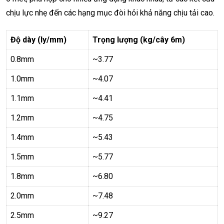
chịu lực nhẹ đến các hạng mục đòi hỏi khả năng chịu tải cao.
Độ dày (ly/mm)
Trọng lượng (kg/cây 6m)
0.8mm
~3.77
1.0mm
~4.07
1.1mm
~4.41
1.2mm
~4.75
1.4mm
~5.43
1.5mm
~5.77
1.8mm
~6.80
2.0mm
~7.48
2.5mm
~9.27