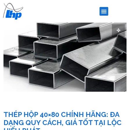
THÉP HỘP 40×80 CHÍNH HÃNG: ĐA
DẠNG QUY CÁCH, GIÁ TỐT TẠI LỘC