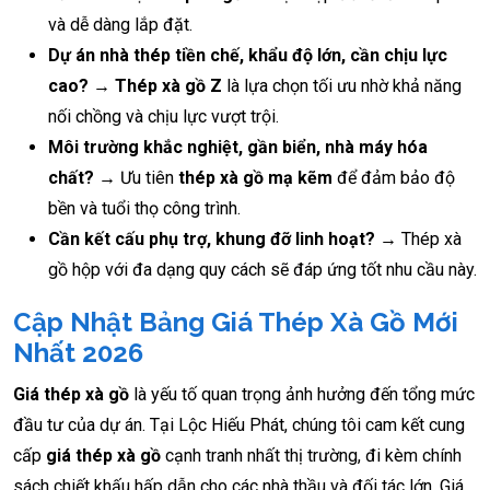
và dễ dàng lắp đặt.
Dự án nhà thép tiền chế, khẩu độ lớn, cần chịu lực
cao?
→
Thép xà gồ Z
là lựa chọn tối ưu nhờ khả năng
nối chồng và chịu lực vượt trội.
Môi trường khắc nghiệt, gần biển, nhà máy hóa
chất?
→ Ưu tiên
thép xà gồ mạ kẽm
để đảm bảo độ
bền và tuổi thọ công trình.
Cần kết cấu phụ trợ, khung đỡ linh hoạt?
→ Thép xà
gồ hộp với đa dạng quy cách sẽ đáp ứng tốt nhu cầu này.
Cập Nhật Bảng Giá Thép Xà Gồ Mới
Nhất 2026
Giá thép xà gồ
là yếu tố quan trọng ảnh hưởng đến tổng mức
đầu tư của dự án. Tại Lộc Hiếu Phát, chúng tôi cam kết cung
cấp
giá thép xà gồ
cạnh tranh nhất thị trường, đi kèm chính
sách chiết khấu hấp dẫn cho các nhà thầu và đối tác lớn. Giá