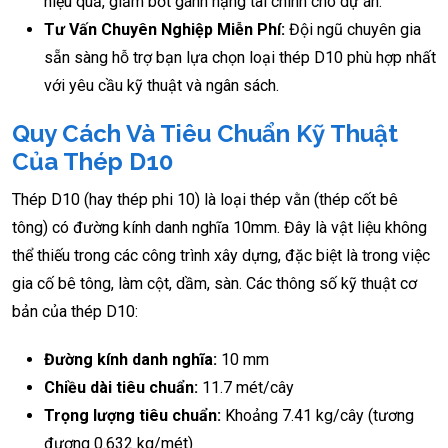
hiệu quả, giảm bớt gánh nặng tài chính cho dự án.
Tư Vấn Chuyên Nghiệp Miễn Phí:
Đội ngũ chuyên gia
sẵn sàng hỗ trợ bạn lựa chọn loại thép D10 phù hợp nhất
với yêu cầu kỹ thuật và ngân sách.
Quy Cách Và Tiêu Chuẩn Kỹ Thuật
Của Thép D10
Thép D10 (hay thép phi 10) là loại thép vằn (thép cốt bê
tông) có đường kính danh nghĩa 10mm. Đây là vật liệu không
thể thiếu trong các công trình xây dựng, đặc biệt là trong việc
gia cố bê tông, làm cột, dầm, sàn. Các thông số kỹ thuật cơ
bản của thép D10:
Đường kính danh nghĩa:
10 mm
Chiều dài tiêu chuẩn:
11.7 mét/cây
Trọng lượng tiêu chuẩn:
Khoảng 7.41 kg/cây (tương
đương 0.632 kg/mét)