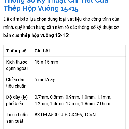
Thông Số Kỹ Thuật Chi Tiết Của
Thép Hộp Vuông 15×15
Để đảm bảo lựa chọn đúng loại vật liệu cho công trình của
mình, quý khách hàng cần nắm rõ các thông số kỹ thuật cơ
bản của
thép hộp vuông 15×15
:
Thông số
Chi tiết
Kích thước
15 x 15 mm
cạnh ngoài
Chiều dài
6 mét/cây
tiêu chuẩn
Độ dày (ly)
0.7mm, 0.8mm, 0.9mm, 1.0mm, 1.1mm,
phổ biến
1.2mm, 1.4mm, 1.5mm, 1.8mm, 2.0mm
Tiêu chuẩn
ASTM A500, JIS G3466, TCVN
sản xuất