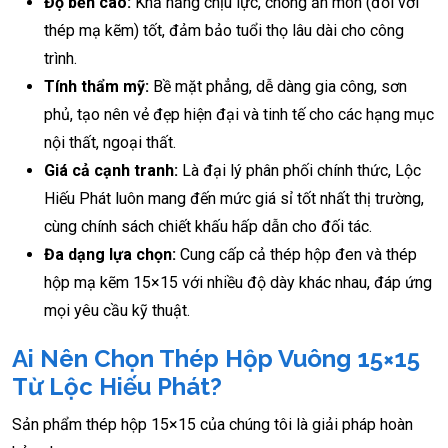
Độ bền cao:
Khả năng chịu lực, chống ăn mòn (đối với
thép mạ kẽm) tốt, đảm bảo tuổi thọ lâu dài cho công
trình.
Tính thẩm mỹ:
Bề mặt phẳng, dễ dàng gia công, sơn
phủ, tạo nên vẻ đẹp hiện đại và tinh tế cho các hạng mục
nội thất, ngoại thất.
Giá cả cạnh tranh:
Là đại lý phân phối chính thức, Lộc
Hiếu Phát luôn mang đến mức giá sỉ tốt nhất thị trường,
cùng chính sách chiết khấu hấp dẫn cho đối tác.
Đa dạng lựa chọn:
Cung cấp cả thép hộp đen và thép
hộp mạ kẽm 15×15 với nhiều độ dày khác nhau, đáp ứng
mọi yêu cầu kỹ thuật.
Ai Nên Chọn Thép Hộp Vuông 15×15
Từ Lộc Hiếu Phát?
Sản phẩm thép hộp 15×15 của chúng tôi là giải pháp hoàn