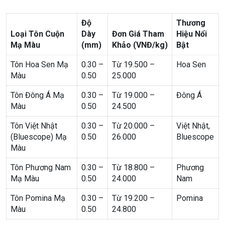
Độ
Thương
Loại Tôn Cuộn
Dày
Đơn Giá Tham
Hiệu Nổi
Mạ Màu
(mm)
Khảo (VNĐ/kg)
Bật
Tôn Hoa Sen Mạ
0.30 –
Từ 19.500 –
Hoa Sen
Màu
0.50
25.000
Tôn Đông Á Mạ
0.30 –
Từ 19.000 –
Đông Á
Màu
0.50
24.500
Tôn Việt Nhật
0.30 –
Từ 20.000 –
Việt Nhật,
(Bluescope) Mạ
0.50
26.000
Bluescope
Màu
Tôn Phương Nam
0.30 –
Từ 18.800 –
Phương
Mạ Màu
0.50
24.000
Nam
Tôn Pomina Mạ
0.30 –
Từ 19.200 –
Pomina
Màu
0.50
24.800