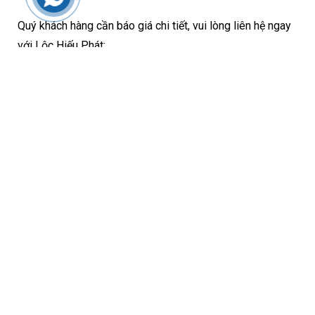
Quý khách hàng cần báo giá chi tiết, vui lòng liên hệ ngay
với Lộc Hiếu Phát:
PKD: 0938 337 999
Copyright © 2023 Sắt Thép Lộc Hiếu Phát. All rights reserved.
VPGD: 0973 044 767
Tổng Đại Lý: 028 2201 6666
VỀ CHÚNG TÔI
Đại lý sắt thép Lộc Hiếu Phát là nhà phân phối
các sản phẩm sắt thép xây dựng hàng đầu tại
khu vực TP HCM. Chúng tôi
luôn có chính sách