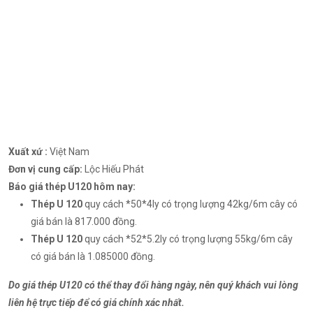
Thép U 120 | Thép hình U120
₫
817,000.00
Tên sản phẩm :
Thép U 120 – Thép hình U120
Xuất xứ :
Việt Nam
Đơn vị cung cấp:
Lộc Hiếu Phát
Báo giá thép U120 hôm nay:
Thép U 120
quy cách *50*4ly có trọng lượng 42kg/6m cây có
giá bán là 817.000 đồng.
Thép U 120
quy cách *52*5.2ly có trọng lượng 55kg/6m cây
có giá bán là 1.085000 đồng.
Do giá thép U120 có thể thay đổi hàng ngày, nên quý khách vui lòng
liên hệ trực tiếp để có giá chính xác nhất.