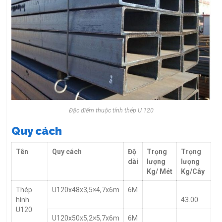
Đặc điểm thuộc tính thép U 120
Quy cách
Tên
Quy cách
Độ
Trọng
Trọng
dài
lượng
lượng
Kg/ Mét
Kg/Cây
Thép
U120x48x3,5×4,7x6m
6M
hình
43.00
U120
U120x50x5,2×5,7x6m
6M