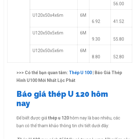
56.00
U120x50x4x6m
6M
6.92
41.52
U120x50x5x6m
6M
9.30
55.80
U120x50x5x6m
6M
8.80
52.80
>>> Có thể bạn quan tâm:
Thép U 100
| Báo Giá Thép
Hình U100 Mới Nhất Lộc Phát
Báo giá thép U 120 hôm
nay
Để biết được giá
thép u 120
hôm nay là bao nhiêu, các
bạn có thể tham khảo thông tin chi tiết dưới đây: