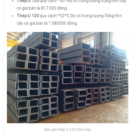
Thép U 120
quy cách *50*4ly có trọng lượng 42kg/6m cây
có giá bán là 817.000 đồng.
Thép U 120
quy cách *52*5.2ly có trọng lượng 55kg/6m
cây có giá bán là 1.085000 đồng.
Báo giá thép U 120 hôm nay