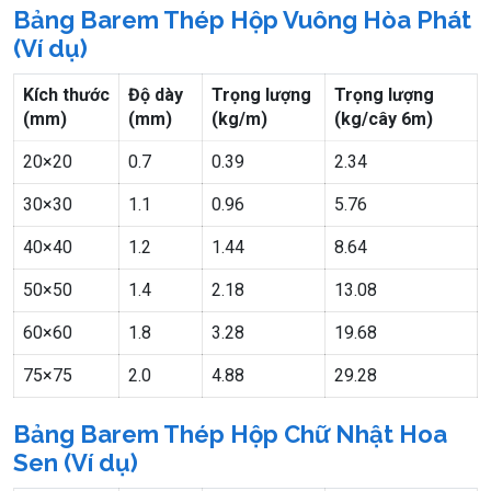
Bảng Barem Thép Hộp Vuông Hòa Phát
(Ví dụ)
Kích thước
Độ dày
Trọng lượng
Trọng lượng
(mm)
(mm)
(kg/m)
(kg/cây 6m)
20×20
0.7
0.39
2.34
30×30
1.1
0.96
5.76
40×40
1.2
1.44
8.64
50×50
1.4
2.18
13.08
60×60
1.8
3.28
19.68
75×75
2.0
4.88
29.28
Bảng Barem Thép Hộp Chữ Nhật Hoa
Sen (Ví dụ)