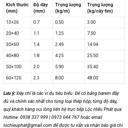
Kích thước
Độ dày
Trọng lượng
Trọng lượng
(mm)
(mm)
(kg/m)
(kg/cây 6m)
13×26
0.7
0.50
3.00
20×40
1.1
1.25
7.50
30×60
1.4
2.49
14.94
40×80
1.8
4.25
25.50
50×100
2.0
5.90
35.40
60×120
2.3
8.00
48.00
Lưu ý:
Đây chỉ là các ví dụ tiêu biểu. Để có bảng barem đầy
đủ và chính xác nhất cho từng loại thép hộp, từng độ dày,
quý khách hàng vui lòng liên hệ trực tiếp Lộc Hiếu Phát qua
Hotline: 0938 337 999 | 0973 044 767 hoặc email
lochieuphat@gmail.com để được tư vấn và nhận báo giá chi